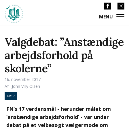
Valgdebat: ”Anstændige
arbejdsforhold på
skolerne”
16. november 2017
Af:
John Villy Olsen
KV17
FN’s 17 verdensmål - herunder målet om
’anstændige arbejdsforhold’ - var under
debat på et velbesøgt vælgermøde om