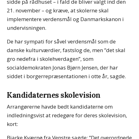
sidde på rådhuset – i fald de bliver valgt ind den
21. november – og kræve, at skolerne skal
implementere verdensmål og Danmarkskanon i
undervisningen.
De har sympati for såvel verdensmål som de
danske kulturværdier, fastslog de, men ”det skal
gro nedefra i skolehverdagen”, som
socialdemokraten Jonas Bjørn Jensen, der har
siddet i borgerrepræsentationen i otte år, sagde.
Kandidaternes skolevision
Arrangørerne havde bedt kandidaterne om
indledningsvist at redegøre for deres skolevision,
kort:
Bjarke Kværnø fra Venstre sagde: ”Det overordnede