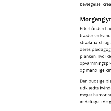
bevægelse, kreat
Morgengymn
Efterhånden har
træder en kvinde
strækmarch og 
deres pædagoger
planken, hvor de
opvarmningspro
og mandlige kin
Den pudsige bl
udklædte kvindel
meget humoristi
at deltage i de 