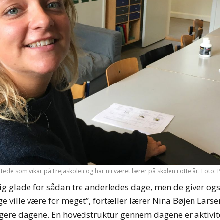
tede som vikar på Frejaskolen og har nu været lærer på skolen i otte år. Foto:
tig glade for sådan tre anderledes dage, men de giver ogs
ge ville være for meget”, fortæller lærer Nina Bøjen Larse
ngere dagene. En hovedstruktur gennem dagene er aktivite