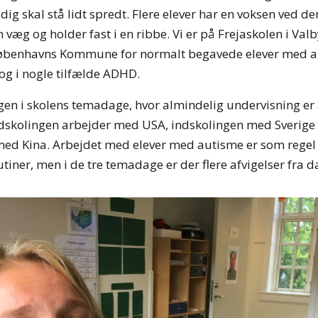
ig skal stå lidt spredt. Flere elever har en voksen ved de
n væg og holder fast i en ribbe. Vi er på Frejaskolen i Valb
 Københavns Kommune for normalt begavede elever med 
og i nogle tilfælde ADHD.
en i skolens temadage, hvor almindelig undervisning er 
dskolingen arbejder med USA, indskolingen med Sverige
ed Kina. Arbejdet med elever med autisme er som regel l
tiner, men i de tre temadage er der flere afvigelser fra 