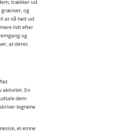
r dem, trækker ud
e grænser, og
il at nå helt ud
mere lidt efter
 fremgang og
er, at deres
ftet
aktivitet. En
at udtale dem
skriver tegnene
nesisk, et emne