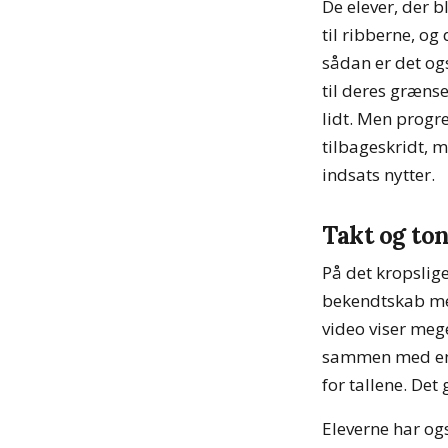
De elever, der b
til ribberne, og
sådan er det ogs
til deres grænse
lidt. Men progr
tilbageskridt, 
indsats nytter.
Takt og to
På det kropslig
bekendtskab med 
video viser meget
sammen med en k
for tallene. Det
Eleverne har og