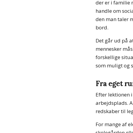
der er i familie
handle om soci
den man taler m
bord.
Det går ud på at
mennesker måske
forskellige sit
som muligt og s
Fra eget r
Efter lektionen 
arbejdsplads. An
redskaber til le
For mange af el
skolegården elle