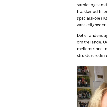
samlet og samtid
trækker ud til e
specialskole i
vanskeligheder 
Det er andendag
om tre lande. U
mellemtrinnet m
strukturerede ru