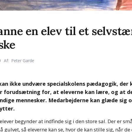
nne en elev til et selvst
ske
9
Af:
Peter Garde
 kan ikke undvære specialskolens pædagogik, der
r forudsætning for, at eleverne kan lære, og at d
tændige mennesker. Medarbejderne kan glæde sig o
ytter.
lever begynder at indfinde sig i den store sal. Der er sm
 gulvet, så eleverne kan se, hvor de kan stille sig, når d