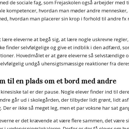
 med de sociale fag, som Frejaskolen også arbejder med ti
ale kompetencer, hvordan man møder andre mennesker, 
ed, hvordan man placerer sin krop i forhold til andre fx
 lære eleverne at begå sig, at lære nogle uskrevne regle
 finder selvfølgelige og give et indblik i den adfærd, so
uationer. Hovedmålet er at gøre eleverne så selvstændige 
elvfølgelig undgå uhensigtsmæssige reaktioner fra der
um til en plads om et bord med andre
i kinesiske tal er der pause. Nogle elever finder ind til d
dre går ud i skolegården, der tilbyder lidt grønt, lidt asfa
g. Der er ikke så meget leg, men et par voksne har sat gang
everne er det krævende at være flere sammen, det være sig
r i undervisningslokalerne. Derfor er der få elever om hv