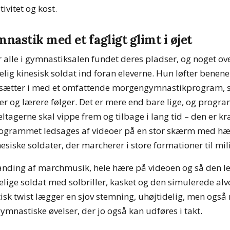
ivitet og kost.
astik med et fagligt glimt i øjet
 alle i gymnastiksalen fundet deres pladser, og noget o
lig kinesisk soldat ind foran eleverne. Hun løfter benene 
sætter i med et omfattende morgengymnastikprogram, 
 og lærere følger. Det er mere end bare lige, og program
ltagerne skal vippe frem og tilbage i lang tid – den er k
grammet ledsages af videoer på en stor skærm med hær
esiske soldater, der marcherer i store formationer til mi
anding af marchmusik, hele hære på videoen og så den l
ige soldat med solbriller, kasket og den simulerede alvor
sk twist lægger en sjov stemning, uhøjtidelig, men også
gymnastiske øvelser, der jo også kan udføres i takt.