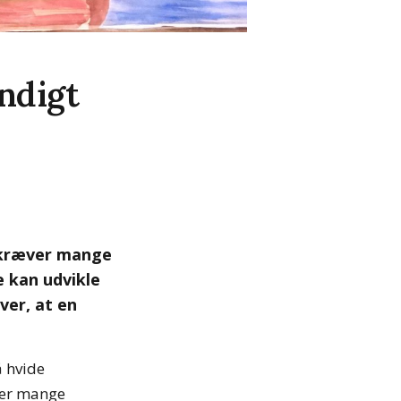
ændigt
 kræver mange
e kan udvikle
ver, at en
å hvide
e er mange