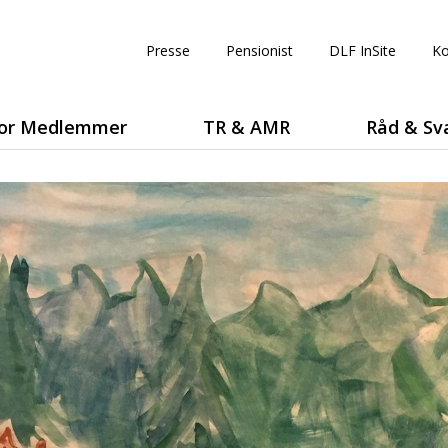
Presse
Pensionist
DLF InSite
Ko
or Medlemmer
TR & AMR
Råd & Sv