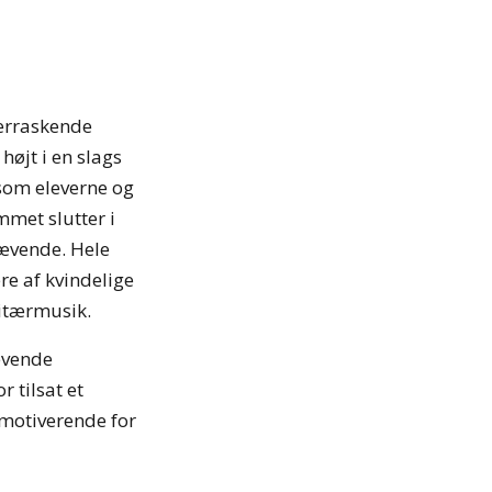
verraskende
højt i en slags
som eleverne og
met slutter i
rævende. Hele
e af kvindelige
litærmusik.
evende
 tilsat et
 motiverende for