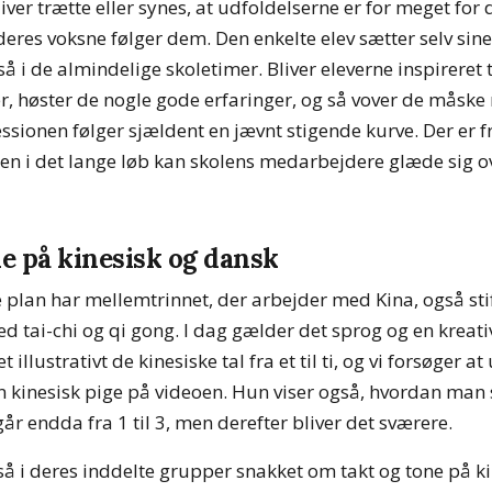
liver trætte eller synes, at udfoldelserne er for meget fo
 deres voksne følger dem. Den enkelte elev sætter selv sin
å i de almindelige skoletimer. Bliver eleverne inspireret t
r, høster de nogle gode erfaringer, og så vover de måske 
essionen følger sjældent en jævnt stigende kurve. Der er
men i det lange løb kan skolens medarbejdere glæde sig ov
ne på kinesisk og dansk
e plan har mellemtrinnet, der arbejder med Kina, også sti
tai-chi og qi gong. I dag gælder det sprog og en kreativ 
 illustrativt de kinesiske tal fra et til ti, og vi forsøger 
inesisk pige på videoen. Hun viser også, hvordan man 
 går endda fra 1 til 3, men derefter bliver det sværere.
så i deres inddelte grupper snakket om takt og tone på ki