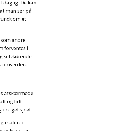
l daglig. De kan
at man ser på
 rundt om et
r, som andre
m forventes i
og selvkørende
es omverden.
eres afskærmede
lt og lidt
 i noget sjovt.
 i salen, i
er voksen, og