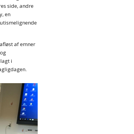
res side, andre
y, en
autismelignende
afløst af emner
 og
agt i
dagligdagen.