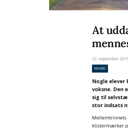
At udda
menne
23. september 201
NYHED
Nogle elever
voksne. Den e
sig til selvs
stor indsats n
Mellemtrinnets e
klistermærker på