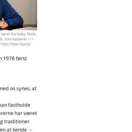
 lærer fra Valby Skole,
r, som kasserer i 11
. Foto: Peter Garde
n 1978 først
med os synes, at
kan fastholde
ærerne har været
g traditioner
en at kende ­ –