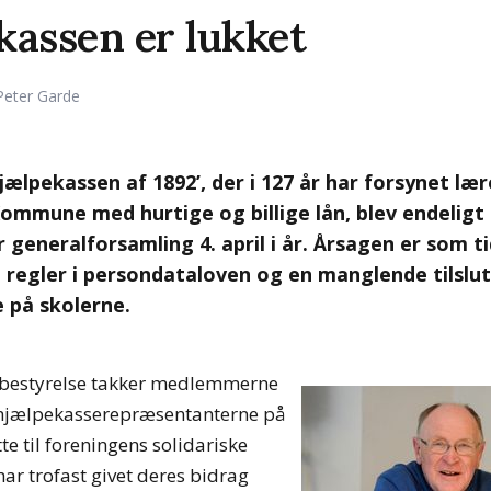
kassen er lukket
Peter Garde
ælpekassen af 1892’, der i 127 år har forsynet lær
mmune med hurtige og billige lån, blev endeligt 
generalforsamling 4. april i år. Årsagen er som ti
 regler i persondataloven og en manglende tilslut
på skolerne.
bestyrelse takker medlemmerne
 hjælpekasserepræsentanterne på
tte til foreningens solidariske
ar trofast givet deres bidrag