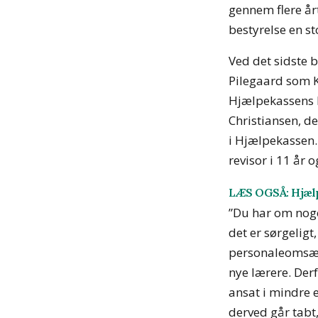
gennem flere år
bestyrelse en sto
Ved det sidste 
Pilegaard som K
Hjælpekassens b
Christiansen, d
i Hjælpekassen.
revisor i 11 år 
LÆS OGSÅ: Hjælpe
”Du har om noge
det er sørgeligt
personaleomsæt
nye lærere. Derf
ansat i mindre e
derved går tabt,