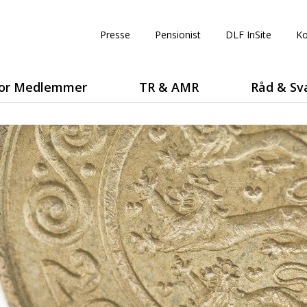
Presse
Pensionist
DLF InSite
Ko
or Medlemmer
TR & AMR
Råd & Sv