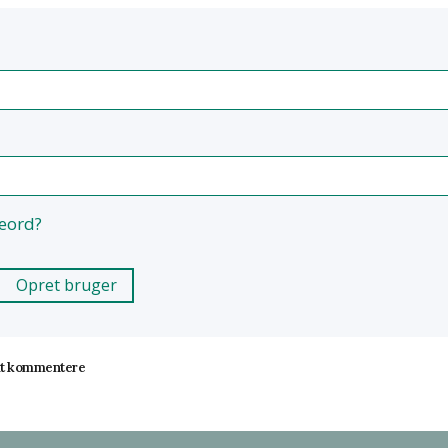
eord?
Opret bruger
 at kommentere