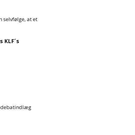
selvfølge, at et
s KLF´s
g debatindlæg