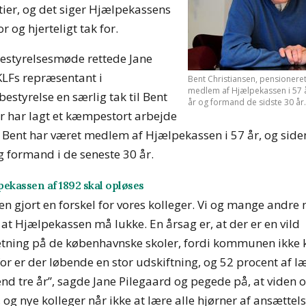
tier, og det siger Hjælpekassens
r og hjerteligt tak for.
bestyrelsesmøde rettede Jane
LFs repræsentant i
Bent Christiansen, pensioneret
medlem af Hjælpekassen i 57 å
estyrelse en særlig tak til Bent
år og formand de sidste 30 år
er har lagt et kæmpestort arbejde
 Bent har været medlem af Hjælpekassen i 57 år, og side
og formand i de seneste 30 år.
kassen af 1892 skal opløses
n gjort en forskel for vores kolleger. Vi og mange andre 
, at Hjælpekassen må lukke. En årsag er, at der er en vild
ning på de københavnske skoler, fordi kommunen ikke 
or er der løbende en stor udskiftning, og 52 procent af l
nd tre år”, sagde Jane Pilegaard og pegede på, at viden o
 og nye kolleger når ikke at lære alle hjørner af ansættels