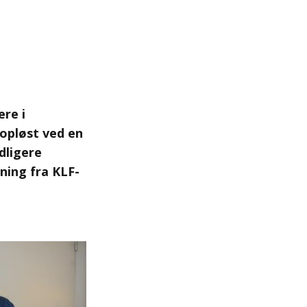
ere i
opløst ved en
dligere
ning fra KLF-