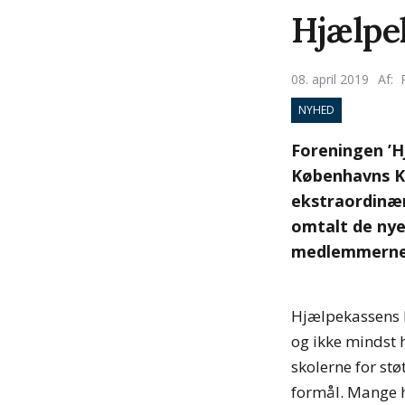
Hjælpe
08. april 2019
Af:
NYHED
Foreningen ’Hj
Københavns Ko
ekstraordinær 
omtalt de nye
medlemmerne 
Hjælpekassens 
og ikke mindst
skolerne for stø
formål. Mange h