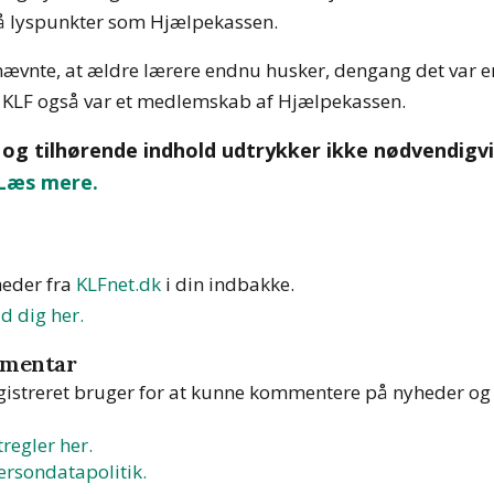
å lyspunkter som Hjælpekassen.
nævnte, at ældre lærere endnu husker, dengang det var en 
KLF også var et medlemskab af Hjælpekassen.
 og tilhørende indhold udtrykker ikke nødvendigvi
Læs mere.
heder fra
KLFnet.dk
i din indbakke
.
d dig her.
mmentar
gistreret bruger for at kunne kommentere på nyheder o
regler her.
rsondatapolitik.