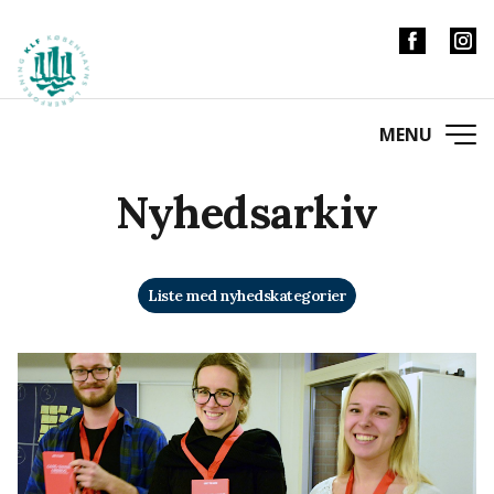
Nyhedsarkiv
Liste med nyhedskategorier
Kategorier
Debat
Ny i skolen
Tema
Inklusion
Nyhed
Tilbageblik