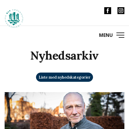
Nyhedsarkiv
Liste med nyhedskategorier
Kategorier
Debat
Ny i skolen
Tema
Inklusion
Nyhed
Tilbageblik